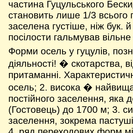
частина Гуцульського Бескид
становить лише 1/3 всього п
заселена густіше, ніж бук. й
посілости гальмував вільне
Форми осель у гуцулів, позн
діяльності! � скотарства, від
притаманні. Характеристичні
осель; 2. висока � найвищ
постійного заселення, яка 
(Гостовець) до 1700 м; 3. 
заселення, зокрема пастуші 
4. ряд переходових форм м