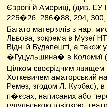
Європі й Америці, (див. ЕУ І
225�26, 286�88, 294, 300, 
Багато матеріялів з нар. ми
Львова, зокрема в Музеї НТШ
Відні й Будапешті, а також 
�Гуцульщина� в Коломиї (ко
Цілком своєрідним явищем б
Хоткевичем аматорський на
Ремез, згодом Л. Курбас), в
п�єсах, написаних або пе
гуцульською говіркою; театр