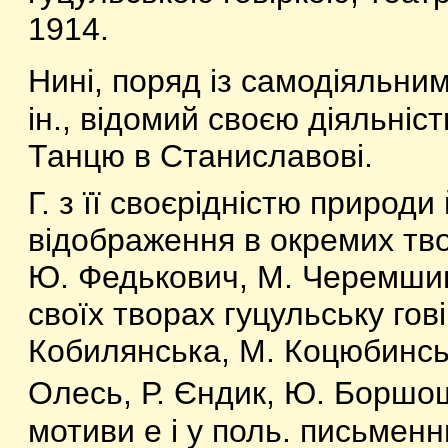
1914.
Нині, поряд із самодіяльн
ін., відомий своєю діяльніс
Танцю в Станиславові.
Г. з її своєрідністю природ
відображення в окремих тво
Ю. Федькович, М. Черемшина
своїх творах гуцульську гов
Кобилянська, М. Коцюбинсь
Олесь, Р. Єндик, Ю. Боршош
мотиви е і у поль. письменн