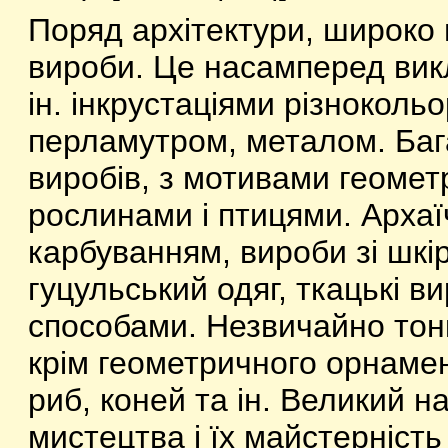
Поряд архітектури, широко в
вироби. Це насамперед вик
ін. інкрустаціями різноколь
перламутром, металом. Баг
виробів, з мотивами геоме
рослинами і птицями. Арха
карбуванням, вироби зі шкі
гуцульський одяг, ткацькі в
способами. Незвичайно тонк
крім геометричного орнаме
риб, коней та ін. Великий н
мистецтва і їх майстерність