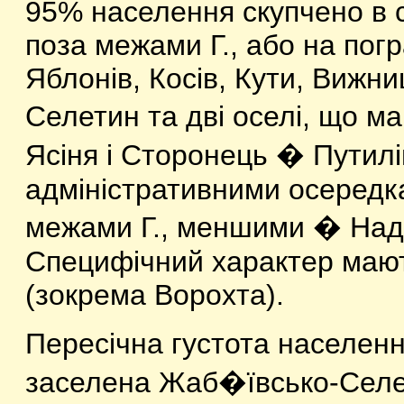
95% населення скупчено в 
поза межами Г., або на погр
Яблонів, Косів, Кути, Вижниц
Селетин та дві оселі, що м
Ясіня і Сторонець � Путилів
адміністративними осередка
межами Г., меншими � Надв
Специфічний характер мают
(зокрема Ворохта).
Пересічна густота населенн
заселена Жаб�ївсько-Селет