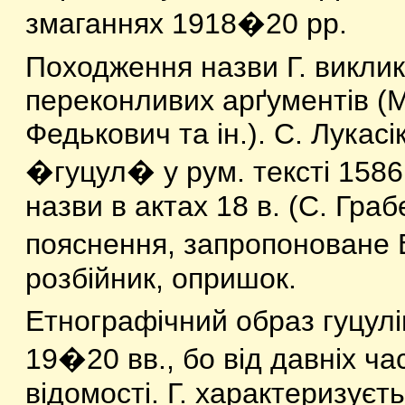
змаганнях 1918�20 рр.
Походження назви Г. викли
переконливих арґументів (
Федькович та ін.). С. Лукас
�гуцул� у рум. тексті 1586
назви в актах 18 в. (С. Гр
пояснення, запропоноване В
розбійник, опришок.
Етнографічний образ гуцулі
19�20 вв., бо від давніх ча
відомості. Г. характеризує