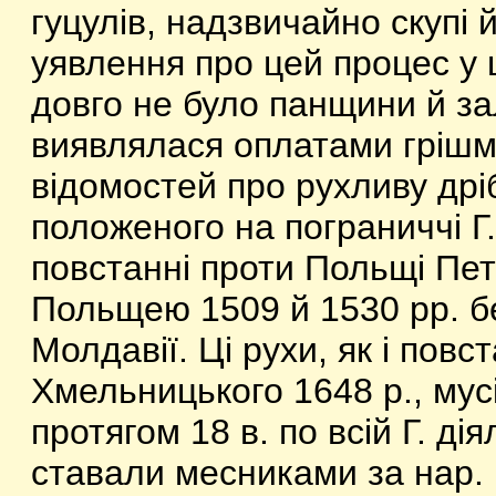
гуцулів, надзвичайно скупі
уявлення про цей процес у ц
довго не було панщини й зал
виявлялася оплатами грішм
відомостей про рухливу дрі
положеного на пограниччі Г.
повстанні проти Польщі Пе
Польщею 1509 й 1530 рр. б
Молдавії. Ці рухи, як і повс
Хмельницького 1648 р., мусіл
протягом 18 в. по всій Г. ді
ставали месниками за нар. 