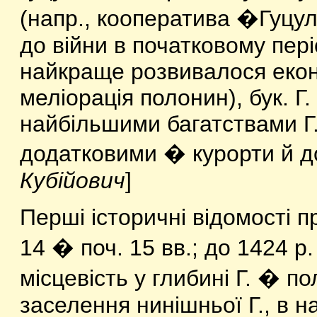
(напр., кооператива �Гуцул
до війни в початковому пері
найкраще розвивалося екон. 
меліорація полонин), бук. Г
найбільшими багатствами Г.
додатковими � курорти й до
Кубійович
]
Перші історичні відомості 
14 � поч. 15 вв.; до 1424 
місцевість у глибині Г. � п
заселення нинішньої Г., в 