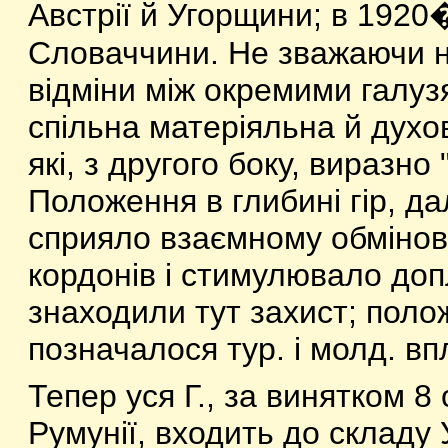
Австрії й Угорщини; в 1920�
Словаччини. Не зважаючи н
відміни між окремими галузя
спільна матеріяльна й духов
які, з другого боку, виразно "
Положення в глибині гір, да
сприяло взаємному обмінов
кордонів і стимулювало доп
знаходили тут захист; поло
позначалося тур. і молд. в
Тепер уся Г., за винятком 8 
Румунії, входить до складу