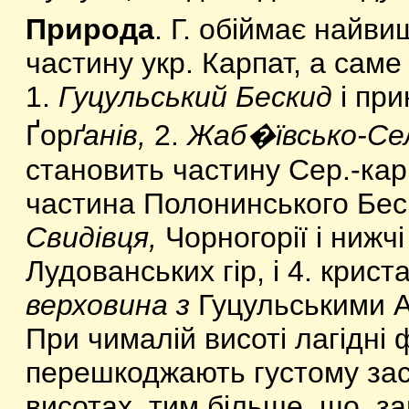
Природа
. Г. обіймає найв
частину укр. Карпат, а саме (
1.
Гуцульський Бескид
і при
Ґор
ґанів,
2.
Жаб�ївсько-Сел
становить частину Сер.-карп
частина Полонинського Беск
Свидівця,
Чорногорії і нижчі
Лудованських гір, і 4. крист
верховина з
Гуцульськими А
При чималій висоті лагідні 
перешкоджають густому зас
висотах, тим більше, що, за