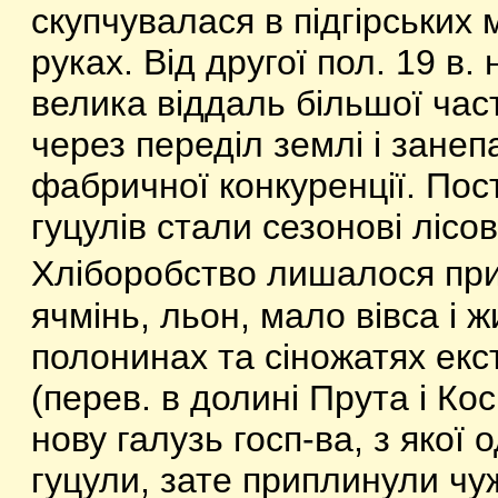
скупчувалася в підгірських 
руках. Від другої пол. 19 в.
велика віддаль більшої част
через переділ землі і зане
фабричної конкуренції. Пос
гуцулів стали сезонові лісов
Хліборобство лишалося при
ячмінь, льон, мало вівса і 
полонинах та сіножатях екс
(перев. в долині Прута і Ко
нову галузь госп-ва, з якої
гуцули, зате приплинули чуж