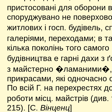
пристосовані для оборони 
споруджувано не поверхово
житлових і госп. будівель,
галеріями, переходами; в т
кілька поколінь того самого
будівництва е гарні дахи з 
з майстерно �ламаними�, 
прикрасами, які одночасно о
По всій Г. на перехрестях д
роботи місц. майстрів (див.
215). [С.
Вінценц
]