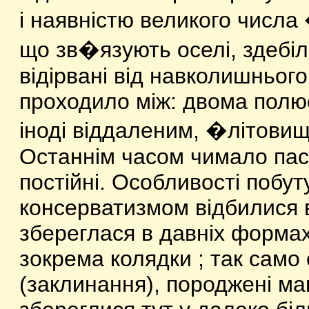
і наявністю великого числ
що зв�язують оселі, здебіл
відірвані від навколишнього
проходило між: двома полюс
іноді віддаленим, �літови
Останнім часом чимало пас
постійні. Особливості побуту
консерватизмом відбилися в 
збереглася в давніх формах
зокрема колядки ; так само 
(заклинання), породжені ма