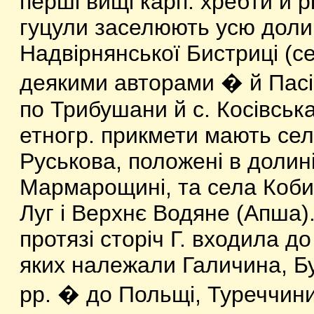
перші вищі карп. хребти й рі
гуцули заселюють усю доли
Надвірнянської Бистриці (с
деякими авторами � й Пасіч
по Трибушани й с. Косівська
етногр. прикмети мають сел
Руськова, положені в долині
Мармарощині, та села Кобил
Луг і Верхнє Водяне (Апша).
протязі сторіч Г. входила до
яких належали Галичина, Бу
рр. � до Польщі, Туреччин