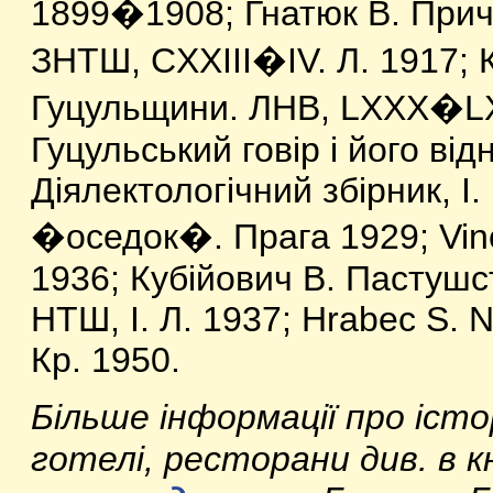
1899�1908; Гнатюк В. Прич
ЗНТШ, CXXIII�IV. Л. 1917; К
Гуцульщини. ЛНВ, LXXX�LXX
Гуцульський говір і його ві
Діялектологічний збірник, І.
�оседок�. Прага 1929; Vinc
1936; Кубійович В. Пастушст
НТШ, І. Л. 1937; Hrabec S. 
Кр. 1950.
Більше інформації про іс
готелі, ресторани див. в к