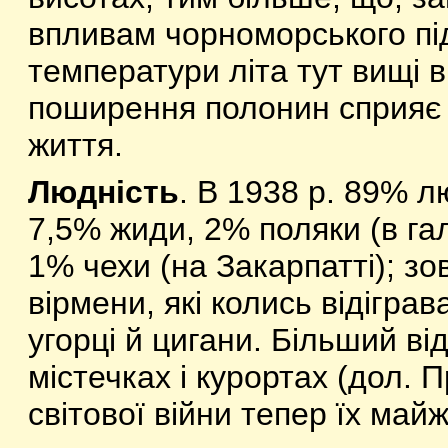
впливам чорноморського під
температури літа тут вищі в
поширення полонин сприяє 
життя.
Людність
. В 1938 р. 89% л
7,5% жиди, 2% поляки (в гал.
1% чехи (на Закарпатті); з
вірмени, які колись відіграв
угорці й цигани. Більший ві
містечках і курортах (дол. П
світової війни тепер їх май