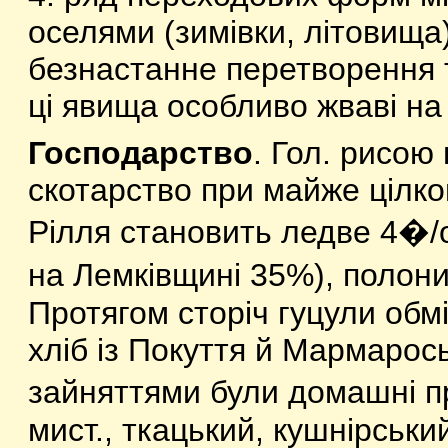
оселями (зимівки, літовища)
безнастанне перетворення т
ці явища особливо жваві на 
Господарство
. Гол. рисою
скотарство при майже цілко
Рілля становить ледве 4�/о
на Лемківщині 35%), полони
Протягом сторіч гуцули обм
хліб із Покуття й Мармарос
зайняттями були домашні 
мист., ткацький, кушнірськи