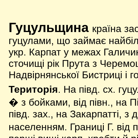
Гуцульщина
країна за
гуцулами, що займає найбіл
укр. Карпат у межах Галичи
сточищі рік Прута з Черемош
Надвірнянської Бистриці і го
Територія
. На півд. сх. гу
� з бойками, від півн., на П
півд. зах., на Закарпатті, з
населенням. Границі Г. від п