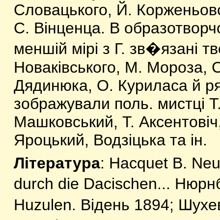
Словацького, Й. Корженьовс
С. Вінценца. В образотворч
меншій мірі з Г. зв�язані тв
Новаківського, М. Мороза, С
Дядинюка, О. Куриласа й ряд
зображували поль. мистці Т
Машковський, Т. Аксентовіч,
Яроцький, Водзіцька та ін.
Література
: Hacquet B. Neu
durch die Dacischen... Нюрн
Huzulen. Відень 1894; Шухе