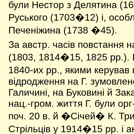
були Нестор з Делятина (16
Руського (1703�12) і, осо
Печеніжина (1738 �45).
За австр. часів повстання н
(1803, 1814�15, 1825 рр.). 
1840-их рр., якими керував 
відродження на Г. зумовлен
Галичині, на Буковині й За
нац.-гром. життя Г. були орг
поч. 20 в. й �Січей� К. Тр
Стрільців у 1914�15 рр. і а