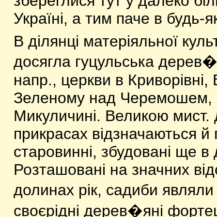
збереглися тут у далеко біл
Україні, а тим паче в будь-які
В ділянці матеріяльної кул
досягла гуцульська дерев
напр., церкви в Криворівні, 
Зеленому над Черемошем, В
Микуличині. Великою мист. 
прикрасах відзначаються й 
старовинні, збудовані ще в
Розташовані на значних відст
долинах рік, садиби являли
своєрідні дерев�яні фортец