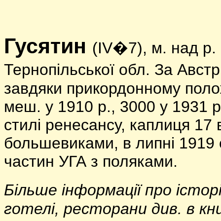
Гусятин
(IV�7), м. над р.
Тернопільської обл. За Австр
завдяки прикордонному поло
меш. у 1910 р., 3000 у 1931 р
стилі ренесансу, каплиця 17 в.
большевиками, в липні 1919 
частин УГА з поляками.
Більше інформації про істо
готелі, ресторани див. в кн