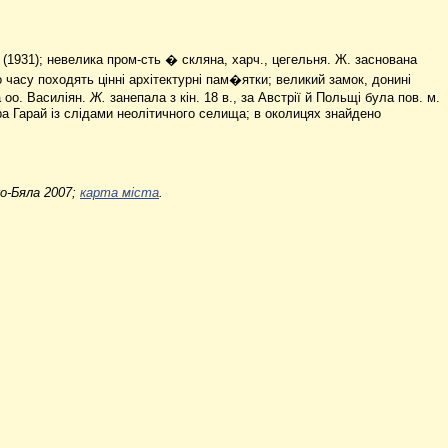
ш. (1931); невелика пром-сть � скляна, харч., цегельня. Ж. заснована
 часу походять цінні архітектурні пам�ятки; великий замок, донині
 оо. Василіян.
Ж.
занепала з кін. 18 в., за Австрії й Польщі була пов. м.
ора Гарай із слідами неолітичного селища; в околицях знайдено
ко-Бяла 2007;
карта міста
.