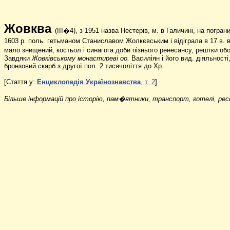
Жовква
(III�4), з 1951 назва Нестерів, м. в Галичині, на погра
1603 р. поль. гетьманом Станиславом Жолкєвським і відіграла в 17 в. в
мало знищений, костьол і синагога доби пізнього ренесансу, рештки об
Завдяки
Жовківському монастиреві оо.
Василіян і його вид. діяльності
бронзовий скарб з другої пол. 2 тисячоліття до Хр.
[
Стаття у:
Енциклопедія Українознавства
, т. 2
]
Більше інформаці
й
про історію, пам�ятники, транспорт, готелі, рест