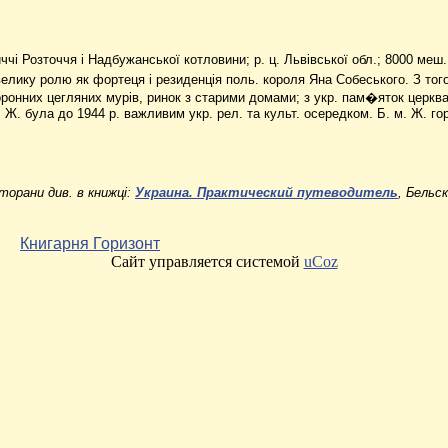
ниччі Розточчя і Надбужанської котловини; р. ц. Львівської обл.; 8000 ме
елику ролю як фортеця і резиденція поль. короля Яна Собеського. З того
оронних цегляних мурів, ринок з старими домами; з укр. пам�яток церква
, Ж. була до 1944 р. важливим укр. рел. та культ. осередком. Б. м. Ж. г
орани див. в книжці:
Украина. Практический путеводитель
, Бельс
Книгарня Горизонт
Сайт управляется системой
uCoz