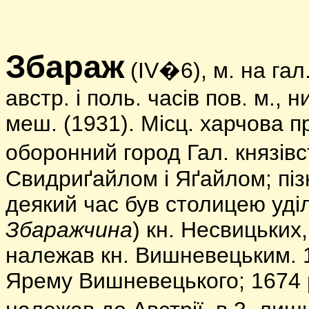
Збараж
(IV�6), м. на гал.
австр. і поль. часів пов. м., 
меш. (1931). Місц. харчова п
оборонний город Гал. князівс
Свидриґайлом і Яґайлом; піз
деякий час був столицею уділ
Збаражчина
) кн. Несвицьких
належав кн. Вишневецьким. 1
Ярему Вишневецького; 1674 р.