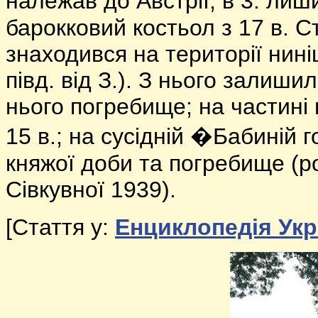
належав до Австрії, в 3. лиш
барокковий костьол з 17 в. С
знаходився на території нині
півд. від З.). З нього залиши
нього погребище; на частині 
15 в.; на сусідній �Бабиній 
княжої доби та погребище (роз
Сівкувної 1939).
[
Стаття у:
Енциклопедія Укр