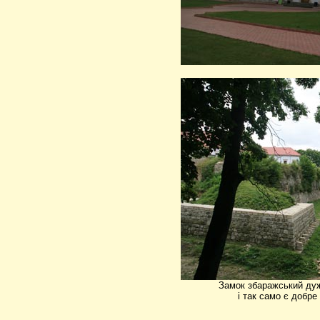
Замок збаражський дуж
і так само є добре