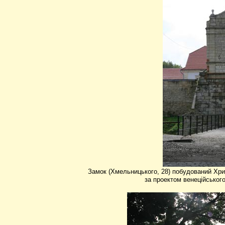
З
амок (Хмельниц
ь
кого, 28) побудований Х
за
проект
ом
венец
ій
с
ь
ког