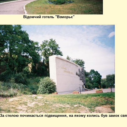
Відомчий готель "Взморьє"
За стелою починається підвищення, на якому колись був замок свят