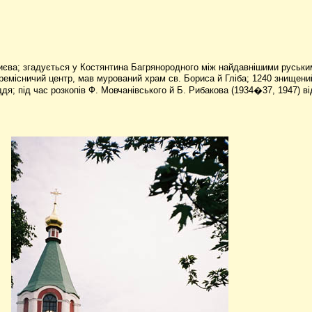
ід Києва; згадується у Костянтина Багрянородного між найдавнішими рус
, ремісничий центр, мав мурований храм св. Бориса й Гліба; 1240 знищени
ддя; під час розкопів Ф. Мовчанівського й Б. Рибакова (1934�37, 1947) в