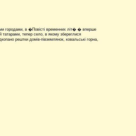
ькими городами, в �Повісті временних літ� � вперше
й татарами, тепер село, в якому збереглися
ідкопано рештки домів-півземлянок, ковальські горна,