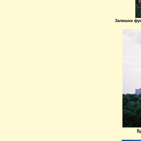
Залишки фун
В