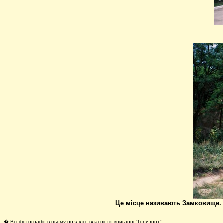
Це місце називають Замковище. 
�
Всі фотографії в цьому розділі є власністю книгарні "Горизонт"