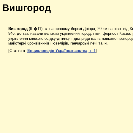
Вишгород
Вишгород
(III�11), с. на правому березі Дніпра, 20 км на півн. в
946; до тат. навали великий укріплений город, півн. форпост Києва
укріплення княжого осідку-дітинця і два ряди валів навколо пригоро
майстерні бронзівників і ювелірів, ганчарські печі та ін.
[
Стаття в:
Енциклопедія Українознавства
, т. 1
]