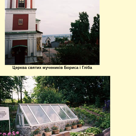
Церква святих мучеників Бориса і Гліба