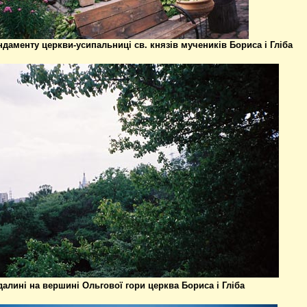
даменту церкви-усипальниці св. князів мучеників Бориса і Гліба
далині на вершині Ольгової гори церква Бориса і Гліба