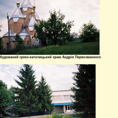
будований греко-католицький храм Андрія Первозванного