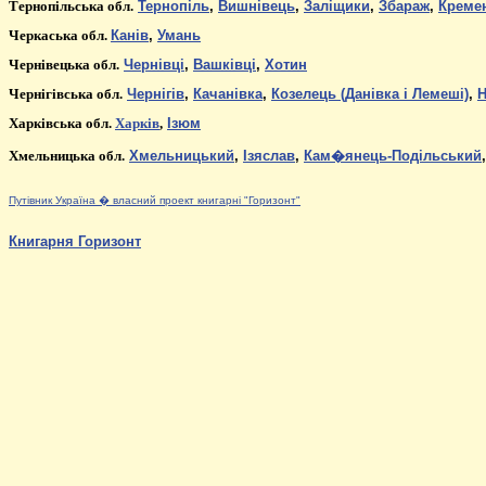
Тернопільськ
а
обл.
Тернопіль
,
Вишнівець
,
Заліщики
,
Збараж
,
Креме
Черкаська обл.
Канів
,
Умань
Чернівецьк
а
обл.
Чернівці
,
Вашків
ці
,
Хотин
Чернігівськ
а
обл.
Чернігів
,
Качанівка
,
Козелець (Данівка і Лемеші)
,
Н
Харківськ
а
обл.
Харків
,
Ізюм
Хмельницьк
а
обл.
Хмельницький
,
Ізяслав
,
Кам�янець-Подільський
Путівник Україна
�
власний проект книгарні "Горизонт"
Книгарня Горизонт