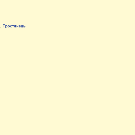
і
,
Тростянець