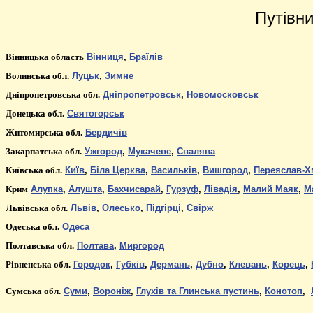
Путівн
Вінницька область
Вінниця
,
Браїлів
Волинська обл.
Луцьк
,
Зимне
Дніпропетровська обл.
Дніпропетровськ
,
Новомосковськ
Донецьк
а
обл.
Святогорськ
Житомирська обл.
Бердичів
Закарпатська
обл.
Ужгород
,
Мукачев
е
,
Свалява
Київська обл.
Київ
,
Біла Церква
,
Васильків
,
Вишгород
,
Переяслав-Х
Крим
Алупка
,
Алушта
,
Бахчисарай
,
Гурзуф
,
Лівадія
,
Малий Маяк
,
М
Львівська обл.
Львів
,
Олесько
,
Підгірці
,
Свірж
Одеська
обл.
Одеса
Полтавськ
а
обл.
Полтава
,
Миргород
Р
івненська обл.
Городок
,
Губків
,
Дермань
,
Дубно
,
Клевань
,
Корець
,
Сумськ
а
обл.
Суми
,
Вороніж
,
Глухів та Глинська пустинь
,
Конотоп
,