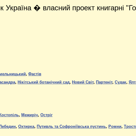
ик Україна
�
власний проект книгарні "Г
мельницький
,
Фаст
ів
асандра
,
Нікітський ботанічний сад
,
Новий Світ
,
Партеніт
,
Судак
,
Ялт
Костопіль
,
Межиріч
,
Остріг
Лебедин
,
Охтирка
,
Путивль та Софроніївська пустинь
,
Ромни
,
Трост