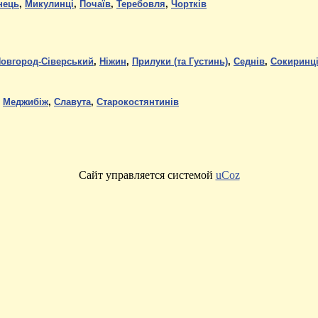
нець
,
Микулинці
,
Почаїв
,
Теребовля
,
Чортків
овгород-Сіверський
,
Ніжин
,
Прилуки (та Густинь)
,
Седнів
,
Сокиринц
,
Меджибіж
,
Славута
,
Старокостянтинів
Сайт управляется системой
uCoz